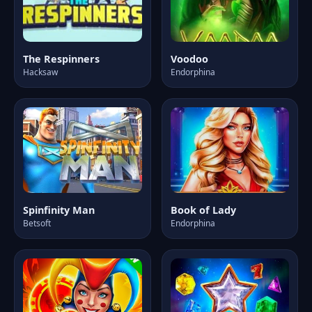
The Respinners
Voodoo
Hacksaw
Endorphina
Spinfinity Man
Book of Lady
Betsoft
Endorphina