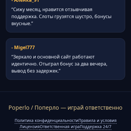
“Сижу месяц, нравится отзывчивая
поддержка. Слоты грузятся шустро, бонусы
вкусные.”
- Migel777
“Зеркало и основной сайт работают
идентично. Отыграл бонус за два вечера,
вывод без задержек.”
Poperlo / Поперло — играй ответственно
Политика конфиденциальности
Правила и условия
Лицензия
Ответственная игра
Поддержка 24/7