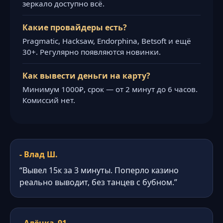
зеркало доступно всё.
Какие провайдеры есть?
Pragmatic, Hacksaw, Endorphina, Betsoft и ещё
30+. Регулярно появляются новинки.
Как вывести деньги на карту?
Минимум 1000₽, срок — от 2 минут до 6 часов.
Комиссий нет.
- Влад Ш.
“Вывел 15к за 3 минуты. Поперло казино
реально выводит, без танцев с бубном.”
- Aлёнка_91